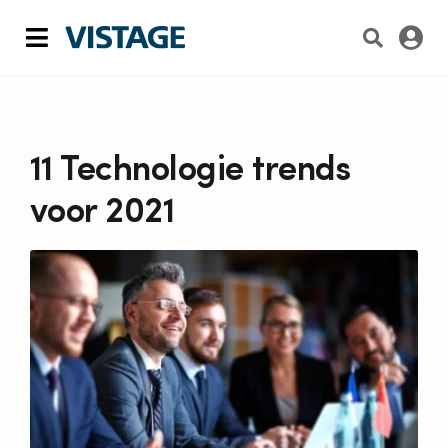
Skip
to
Toggle
content
Navigation
Lidmaatschap
De Vistage Chair
11 Technologie trends
voor 2021
Inzichten & artikelen
Over Vistage