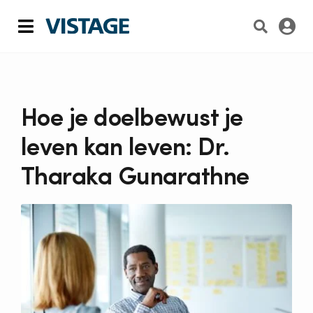
Skip
to
Toggle
content
Navigation
Lidmaatschap
De Vistage Chair
Hoe je doelbewust je
leven kan leven: Dr.
Inzichten & artikelen
Tharaka Gunarathne
Over Vistage