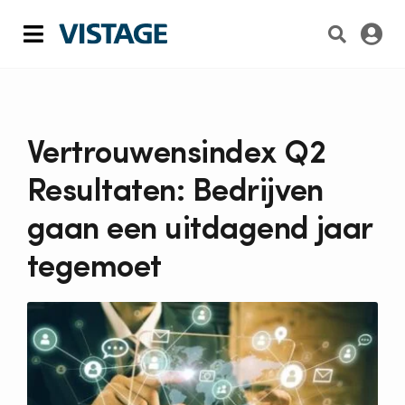
Skip
to
Toggle
content
Navigation
Lidmaatschap
De Vistage Chair
Vertrouwensindex Q2
Resultaten: Bedrijven
Inzichten & artikelen
gaan een uitdagend jaar
Over Vistage
tegemoet